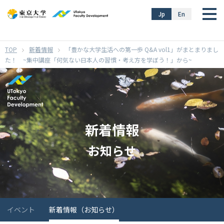
}
Jp
En
新着情報
「豊かな大学生活への第一歩 Q&A vol1」がまとまりまし
た！ ~集中講座「何気ない日本人の習慣・考え方を学ぼう！」から~
新着情報
お知らせ
イベント
新着情報（お知らせ）