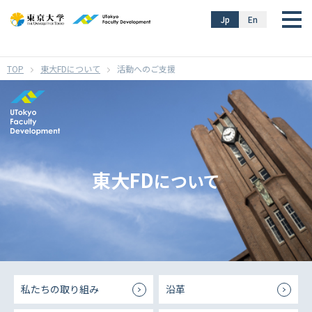
}
Jp
En
東大FDについて
活動へのご支援
東大FD
について
私たちの取り組み
沿革