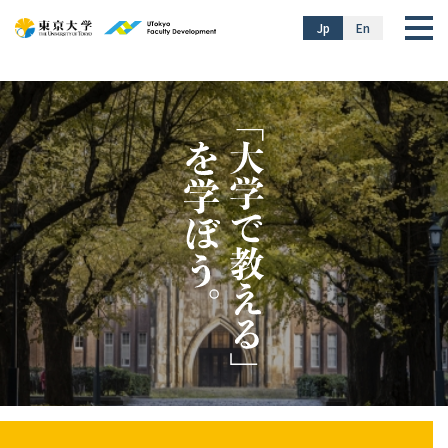
}
Jp
En