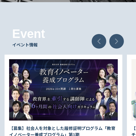
Event
Previous
Next
イベント情報
とした履修証明プログラム「教育
【7月29・30・31日開催】
グラム」第1期
チング」リアル・セッション