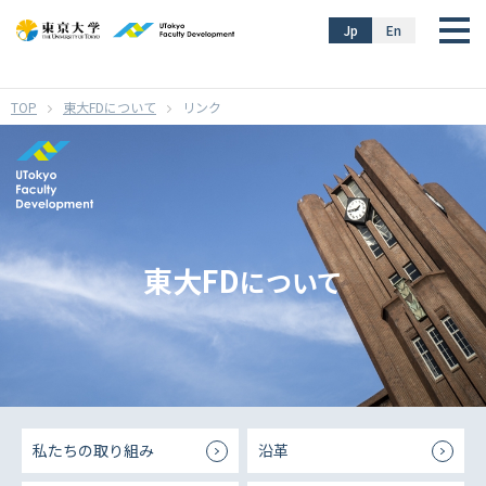
}
Jp
En
東大FDについて
リンク
東大FD
について
私たちの取り組み
沿革