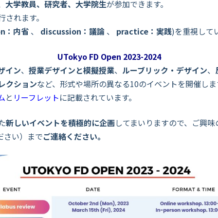
、大学教員、研究者、大学院生
が参加できます。
行されます。
ion：内省
、
discussion：議論
、
practice：実践
)を重視して
UTokyo FD Open 2023-2024
ザイン
、
授業デザインと模擬授業
、
ルーブリック・デザイン
、
レクション
など、形式や場所の異なる10のイベントを開催し
ム
と
リーフレット
に記載されています。
た
新しいイベントを積極的に企画
してまいりますので、ご興味のある方
てください）まで
ご連絡ください。