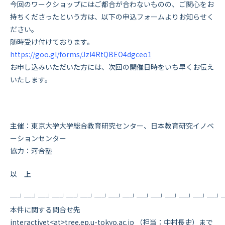
今回のワークショップにはご都合が合わないものの、ご関心をお
持ちくださったという方は、以下の申込フォームよりお知らせく
ださい。
随時受け付けております。
https://goo.gl/forms/JzI4RtQBEO4dgceo1
お申し込みいただいた方には、次回の開催日時をいち早くお伝え
いたします。
主催：東京大学大学総合教育研究センター、日本教育研究イノベ
ーションセンター
協力：河合塾
以 上
─┘─┘─┘─┘─┘─┘─┘─┘─┘─┘─┘─┘─┘─┘─┘
本件に関する問合せ先
interactivet<at>tree.ep.u-tokyo.ac.jp （担当：中村長史）まで