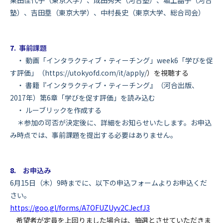
栗田佳代子（東京大学）、成田秀夫（河合塾）、堀上晶子（河合
塾）、吉田塁（東京大学）、中村長史（東京大学、総合司会）
7
. 事前課題
・ 動画「インタラクティブ・ティーチング」week6「
学びを促
す評価」（
https://utokyofd.com/it/apply/
）を視聴する
・ 書籍『インタラクティブ・ティーチング』（河合出版、
2017年）第6章「学びを促す評価」を読み込む
・ ルーブリックを作成する
＊参加の可否が決定後に、詳細をお知らせいたします。
お申込
み時点では、事前課題を提出する必要はありません。
8
.
お申込み
6月15日（木）9時までに、以下の申込フォームよりお申込くだ
さい。
https://goo.gl/forms/
A7OFUZUyv2CJecfJ3
希望者が定員を上回りました場合は、抽選とさせていただきま