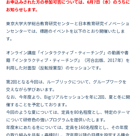
お申込みされた方の参加可否については、6月7日（水）のうちに
お知らせします。
東京大学大学総合教育研究センターと日本教育研究イノベーショ
ン
センターでは、標題のイベントを以下のとおり開催いたしま
す。
オンライン講座「インタラクティブ・ティーチング」の動画や書
籍
『インタラクティブ・ティーチング』（河合出版、2017年）
を
利用した対面型（反転授業型）のセッションです。
第2回となる今回は、ルーブリックについて、グループワークを
交
えながら学びあいます。
なお、今年度より、Bigリアルセッションを年に2回、
夏と冬に開
催することを予定しております。
今回のような夏については、定員を80名程度とし、
特定のテーマ
について研修色の強いプログラムを提供いたします。
年度末にあたる冬については、定員を160名程度とし、
その年度
の取り組みを共有・再検討し、
次年度以降の目標を設定する機会