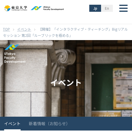
}
Jp
En
イベント
【開催】「インタラクティブ・ティーチング」Bigリアル
セッション 第2回「ルーブリックを極める」
イベント
イベント
新着情報（お知らせ）