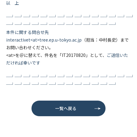
以 上
─┘─┘─┘─┘─┘─┘─┘─┘─┘─┘─┘─┘─┘─┘─┘
─┘─┘─┘─┘─┘─┘─┘─┘─┘─┘─┘─┘─┘
本件に関する問合せ先
interactivet<at>tree.ep.u-tokyo.ac.jp
（担当：中村長史）まで
お問い合わせください。
<at>を＠に替えて、件名を「IT20170820」として、
ご送信いた
だければ幸いです
─┘─┘─┘─┘─┘─┘─┘─┘─┘─┘─┘─┘─┘─┘─┘
─┘─┘─┘─┘─┘─┘─┘─┘─┘─┘─┘─┘─┘
一覧へ戻る