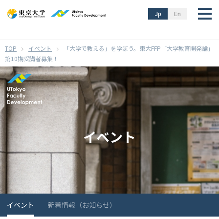
}
Jp
En
イベント
「大学で教える」を学ぼう。東大FFP「大学教育開発論」
第10期受講者募集！
イベント
イベント
新着情報（お知らせ）