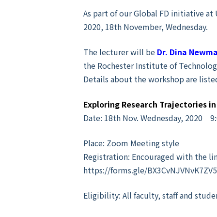
As part of our Global FD initiative
2020, 18th November, Wednesday.
The lecturer will be
Dr. Dina Newm
the Rochester Institute of Technolog
Details about the workshop are liste
Exploring Research Trajectories in
Date: 18th Nov. Wednesday, 2020 9
Place: Zoom Meeting style
Registration: Encouraged with the l
https://forms.gle/BX3CvNJVNvK7ZV
Eligibility: All faculty, staff and stu