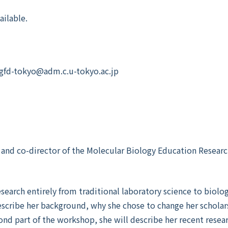
ailable.
gfd-tokyo@adm.c.u-tokyo.ac.jp
r and co-director of the Molecular Biology Education Resear
search entirely from traditional laboratory science to biolog
escribe her background, why she chose to change her schola
cond part of the workshop, she will describe her recent resea