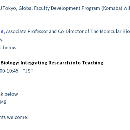
 at UTokyo, Global Faculty Development Program (Komaba) wi
an
, Associate Professor and Co-Director of The Molecular Bi
y.
d below:
 Biology:
Integrating Research into Teaching
:00-10:45 *JST
ink below
5M8
dents welcome!