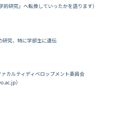
学的研究」へ転換していったかを語ります）
近の研究、特に学部生に遺伝
ファカルティディベロップメント委員会
o.ac.jp
）