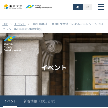
}
Jp
En
イベント
【明日開催】「第7回 東大院生によるミニレクチャプロ
グラム」第1回事前公開勉強会
イベント
イベント
新着情報（お知らせ）