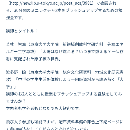
（http://new.lib.u-tokyo.ac.jp/post_acs/3981）で披露され
る、30分間のミニレクチャ2本をブラッシュアップするための勉
強会です。
講師とタイトル：
若林 智章（東京大学大学院 新領域創成科学研究科 先端エネ
ルギー工学専攻）「太陽はなぜ燃える？いつまで燃える？―保存
則に支配された原子核の世界」
波多野 瞭（東京大学大学院 総合文化研究科 地域文化研究専
攻）「中世の学生生活を体験しよう―図版資料から読み解く『大
学』」
講師のお2人とともに授業をブラッシュアップする経験をしてみ
ませんか？
学内者も学外者もどなたでも大歓迎です。
飛び入り参加も可能ですが、配布資料準備の都合上下記ページに
て参加申込をしてくださるとありがたいです。