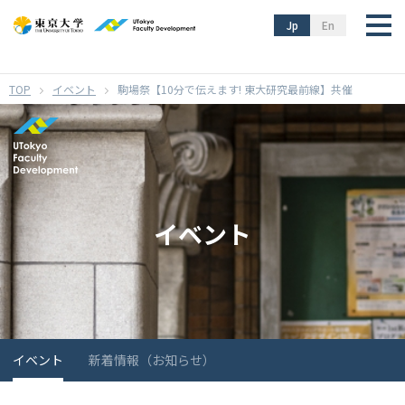
}
Jp
En
イベント
駒場祭【10分で伝えます! 東大研究最前線】共催
イベント
イベント
新着情報（お知らせ）