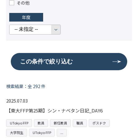
その他
年度
検索結果：全 292 件
2025.07.03
【東大FFP第25期】シン・ナベタン日記_DAY6
UTokyo FFP
教員
新任教員
職員
ポスドク
大学院生
UTokyo FFP