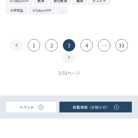
UTokyo FFP
教員
新任教員
職員
ポスドク
大学院生
UTokyo FFP
投
<前へ
1
2
3
4
…
33
稿
次へ>
の
ペ
3/33ページ
ー
ジ
送
り
イベント
新着情報（お知らせ）