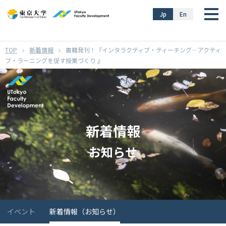
}
Jp
En
新着情報
書籍発刊！『インタラクティブ・ティーチング―アクティ
ブ・ラーニングを促す授業づくり 』
新着情報
お知らせ
イベント
新着情報（お知らせ）