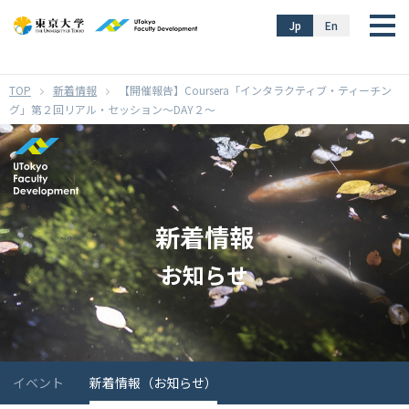
}
Jp
En
新着情報
【開催報告】Coursera「インタラクティブ・ティーチン
グ」第２回リアル・セッション～DAY２～
新着情報
お知らせ
イベント
新着情報（お知らせ）