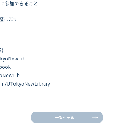
)に参加できること
整します
)
TokyoNewLib
book
yoNewLib
com/UTokyoNewLibrary
一覧へ戻る