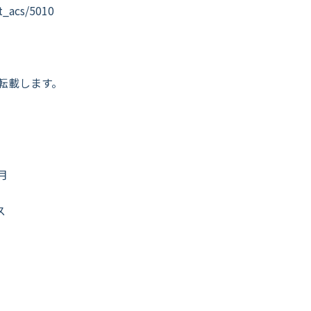
st_acs/5010
転載します。
月
ス