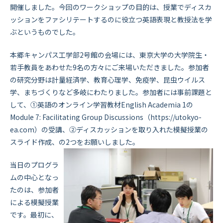
開催しました。今回のワークショップの目的は、授業でディスカ
ッションをファシリテートするのに役立つ英語表現と教授法を学
ぶというものでした。
本郷キャンパス工学部2号館の会場には、東京大学の大学院生・
若手教員をあわせた9名の方々にご来場いただきました。参加者
の研究分野は計量経済学、教育心理学、免疫学、昆虫ウイルス
学、まちづくりなど多岐にわたりました。参加者には事前課題と
して、①英語のオンライン学習教材English Academia 1の
Module 7: Facilitating Group Discussions（https://utokyo-
ea.com）の受講、②ディスカッションを取り入れた模擬授業の
スライド作成、の2つをお願いしました。
当日のプログラ
ムの中心となっ
たのは、参加者
による模擬授業
です。最初に、