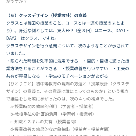
かですか？
（６）クラスデザイン（授業設計）の意義
クラスとは毎回の授業のこと、コースとは一連の授業のまとま
り）。身近な例としては、東大FFP（全８回）はコース、DAY1・
DAY2…はクラス、ですね。
クラスデザインを行う意義について、次のようなことが示されて
いました。
・限られた時間を効率的に活用できる ・目的・目標に適った授
業方法をとることができる ・授業改善を行いやすい ・工夫の
共有が容易になる ・学生のモチベーションがあがる
【ひとりごと】初中等教育の現場の方達と「授業設計（クラスデ
ザイン）の意義と、その意義は誰にとってのものか」という視点
で議論をした際に挙がったのは、次の４つの視点でした。
a-授業時間の効率的利用 （学習者・授業者）
b-教授手法の計画的活用 （学習者・授業者）
c-知識とスキルの共有 （授業者間）
d-授業改善の効果的な対象抽出（授業者・授業者間）