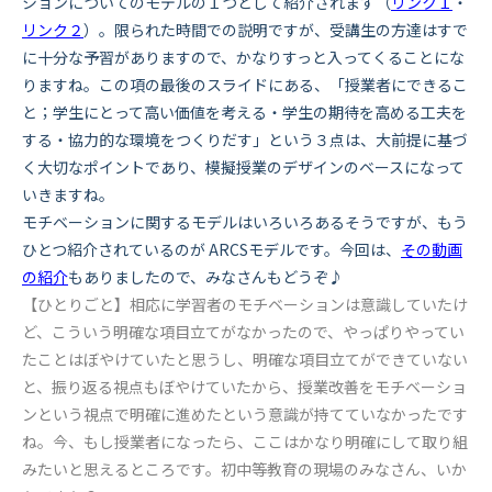
ションについてのモデルの１つとして紹介されます（
リンク１
・
リンク２
）。限られた時間での説明ですが、受講生の方達はすで
に十分な予習がありますので、かなりすっと入ってくることにな
りますね。この項の最後のスライドにある、「授業者にできるこ
と；学生にとって高い価値を考える・学生の期待を高める工夫を
する・協力的な環境をつくりだす」という３点は、大前提に基づ
く大切なポイントであり、模擬授業のデザインのベースになって
いきますね。
モチベーションに関するモデルはいろいろあるそうですが、もう
ひとつ紹介されているのが ARCSモデルです。今回は、
その動画
の紹
介
もありましたので、みなさんもどうぞ♪
【ひとりごと】相応に学習者のモチベーションは意識していたけ
ど、こういう明確な項目立てがなかったので、やっぱりやってい
たことはぼやけていたと思うし、明確な項目立てができていない
と、振り返る視点もぼやけていたから、授業改善をモチベーショ
ンという視点で明確に進めたという意識が持てていなかったです
ね。今、もし授業者になったら、ここはかなり明確にして取り組
みたいと思えるところです。初中等教育の現場のみなさん、いか