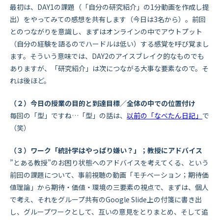
最初は、DAY1の課題（「自分の研究紹介」の1分動画を作成し提
出）をやってみての感想を共有します（今日は3名から）。前回
とのつながりを意識し、まずはオンラインの中でアウトプット
（自分の経験を語るのでハードルは低い）する感覚を呼び覚まし
ます。そういう意味では、DAY2のアイスブレイク的なものでも
ありますが、「研究紹介」は次につながる大事な要素なので。そ
れは後ほど。
（２）今日の授業の目的と到達目標／全体の中での位置付け
毎回の「型」ですね…「型」の話は、
以前の「なべたん日記」
で
（笑）
（３）ワーク「統計学はやっぱり嫌い？」；教授にアドバイス
”とある教授”のお困り状態へのアドバイスを考えてくる、という
前回の課題について、事前視聴の動画「モチベーション；期待価
値理論」から期待・価値・環境の三要素の視点で、まずは、個人
で考え、それをグループ共有のGoogle Slide上の付箋に書き出
し、グループワークとして、互いの意見をとりまとめ、そして追