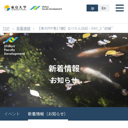
}
Jp
En
新着情報
【東大FFP第17期】なべたん日記・DAY_2 ”前編”
新着情報
お知らせ
イベント
新着情報（お知らせ）