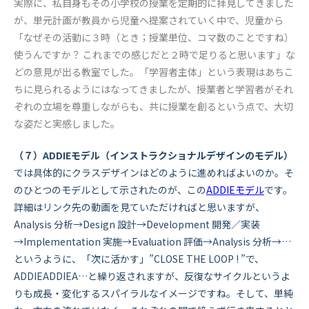
実際に、私自身もその小学校の授業を定期的に拝見してきました
が、単元計画が教員から児童へ提案されていく中で、児童から
「なぜその活動に３時（とき；授業単位、コマ数のことですね）
使うんですか？ これまでの感じだと２時で足りると思います」な
どの意見が出る教室でした。「学習者主体」という表現はあちこ
ちに見られるようにはなってきましたが、授業者と学習者がそれ
ぞれの立場を尊重しながらも、共に授業を創るという点で、大切
な姿だと実感しました。
（７）
ADDIE
モデル（インストラクショナルデザインのモデル）
では具体的にクラスデザインはどのように進めればよいのか。そ
のひとつのモデルとして示されたのが、この
ADDIEモデル
です。
詳細はリンク先の動画を見ていただければと思いますが、
Analysis 分析→Design 設計→Development 開発／実装
→Implementation 実施→Evaluation 評価→Analysis 分析→…
というように、「次に活かす」”CLOSE THE LOOP ! ”で、
ADDIEADDIEA…と繰り返されますが、反復なサイクルというよ
りも成長・変化するスパイラルなイメージですね。そして、単純