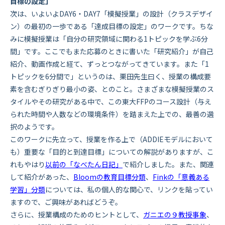
目標の設定」
次は、いよいよDAY6・DAY7「模擬授業」の設計（クラスデザイ
ン）の最初の一歩である「達成目標の設定」のワークです。ちな
みに模擬授業は「自分の研究領域に関わる1トピックを学ぶ6分
間」です。ここでもまた応募のときに書いた「研究紹介」が自己
紹介、動画作成と経て、ずっとつながってきています。また「1
トピックを6分間で」というのは、栗田先生曰く、授業の構成要
素を含むぎりぎり最小の姿、とのこと。さまざまな模擬授業のス
タイルやその研究がある中で、この東大FFPのコース設計（与え
られた時間や人数などの環境条件）を踏まえた上での、最善の選
択のようです。
このワークに先立って、授業を作る上で（ADDIEモデルにおいて
も）重要な「目的と到達目標」についての解説がありますが、こ
れもやはり
以前の「なべたん日記」
で紹介しました。また、関連
して紹介があった、
Bloomの教育目標分類
、
Finkの「意義ある
学習」分類
については、私の個人的な関心で、リンクを貼ってい
ますので、ご興味があればどうぞ。
さらに、授業構成のためのヒントとして、
ガニエの９教授事象
、