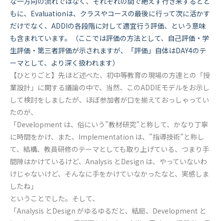
な一方向の流れではなく、それぞれの間で絶えず行き来するとと
もに、Evaluationは、クラスやコースの最後に行って次に活かす
だけでなく、ADDIの各段階に対して適宜行う評価、という意味
も含まれています。（ここでは評価の方法として、自己評価・学
生評価・第三者評価が示されますが、「評価」自体はDAY4のテ
ーマとして、より深く扱われます）
【ひとりごと】先ほど述べた、初中等教育の現場の方達との「授
業設計」に関する議論の中で、当然、このADDIEモデルをお示し
して検討をしましたが、ほぼ参加者が口を揃えておっしゃってい
たのが、
「Development は、俗にいう”教材研究”と称して、かなり丁寧
に時間をかけ、また、Implementation は、”指導技術”と称し
て、結構、教員研修のテーマとしても取り上げている、つまり手
間隙はかけているけど、Analysis とDesign は、やっていないわ
けじゃないけど、そんなに手をかけていなかったなと、実感しま
したね」
ということでした。そして、
「Analysis とDesign がゆるゆるだと、結局、Development と