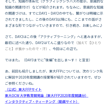
そして、知識の体系化（グラフィックシラバスの提示、意識的な
知識の関連付け）などが紹介されます。ちなみに、意識的な知識
の関連づけは、すでにDAY1・DAY2の中でも、繋がりは明確に示
されてきましたし、この後のDAY3以降にも、ここまでの話がさ
まざまな形でつながっていきますので、引き続き、お楽しみに♪
さて、DAY2はこの後「アクティブラーニング」へと進みますが、
最初に述べた通り、DAY2はてんこ盛りなので
（加えて【ひとり
ごと】が長かったので・汗）
、今回はこの辺で。
ではまた。（DAY3までに”後編”を出しま〜す！ と宣言）
あ、前回も紹介しましたが、東大FFPについては、次のリンク先
に解説や2020年度開講の授業等が紹介されていますので、ぜひ
ご参照くださいね。
（公式）東大FFPサイト
東大OCW 大学教育開発論（東大FFP2020年度開講分）
インタラクティブ・ティーチング（動画サイト）