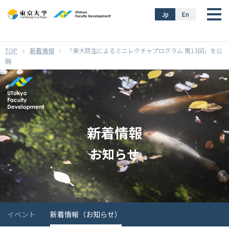
}
Jp
En
新着情報
「東大院生によるミニレクチャプログラム 第13回」を公
開
新着情報
お知らせ
イベント
新着情報（お知らせ）