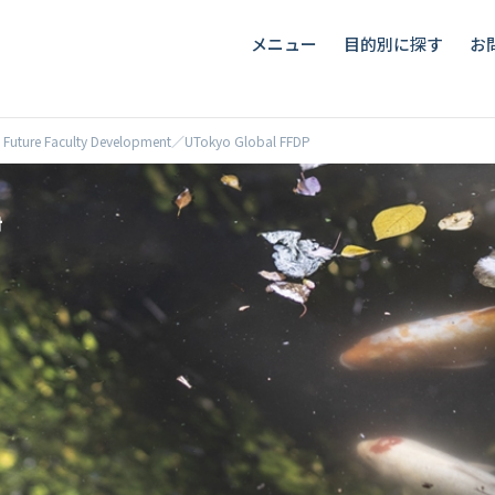
メニュー
目的別に探す
お
ure Faculty Development／UTokyo Global FFDP