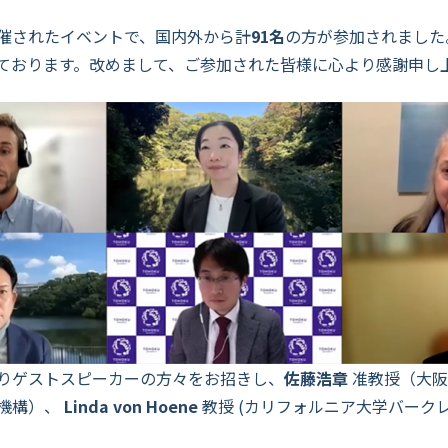
催されたイベントで、国内外から計
91名
の方が参加されました
ております。改めまして、ご参加された皆様に心より感謝申し
りゲストスピーカーの方々をお招きし、
佐藤浩章
准教授（大阪
機構）、
Linda von Hoene
教授 (カリフォルニア大学バークレー校 GS