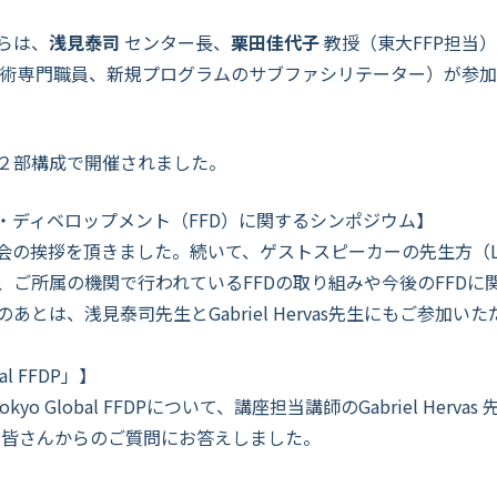
らは、
浅見泰司
センター長、
栗田佳代子
教授（東大FFP担当
術専門職員、新規プログラムのサブファシリテーター）が参加
２部構成で開催されました。
・ディベロップメント（FFD）に関するシンポジウム】
挨拶を頂きました。続いて、ゲストスピーカーの先生方（Linda
、ご所属の機関で行われているFFDの取り組みや今後のFFDに
とは、浅見泰司先生とGabriel Hervas先生にもご参加い
l FFDP」】
yo Global FFDPについて、講座担当講師のGabriel He
の皆さんからのご質問にお答えしました。