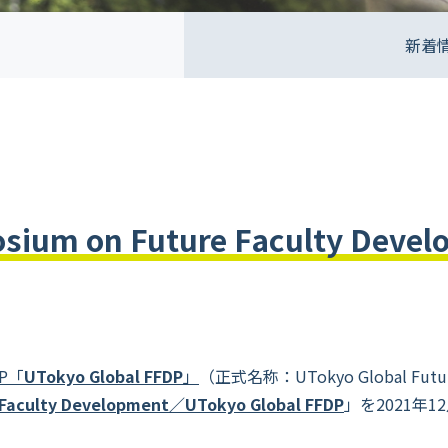
新着
m on Future Faculty Devel
P「
UTokyo Global FFDP
」
（正式名称：UTokyo Global Future
 Faculty Development／UTokyo Global FFDP
」を2021年