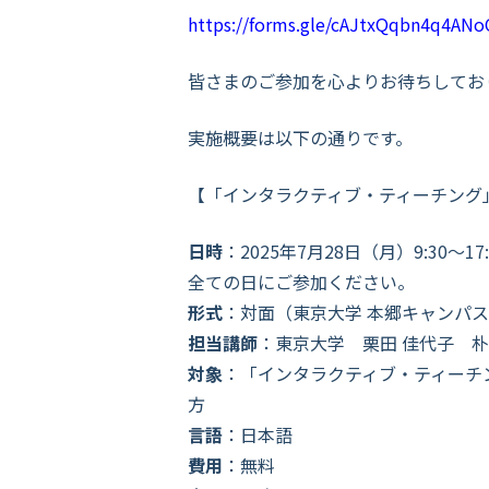
https://forms.gle/cAJtxQqbn4q4AN
皆さまのご参加を心よりお待ちしてお
実施概要は以下の通りです。
【「インタラクティブ・ティーチング
日時
：2025年7月28日（月）9:30～
全ての日にご参加ください。
形式
：対面（
東京大学 本郷キャンパス
担当講師
：東京大学 栗田 佳代子 朴
対象
：「インタラクティブ・ティーチン
方
言語
：日本語
費用
：無料