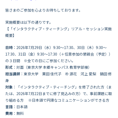
皆さまのご参加を心よりお待ちしております。
実施概要は以下の通りです。
【「インタラクティブ・ティーチング」リアル・セッション実施
概要】
日時
：2026年7月29日（水）9:30～17:30、30日（木）9:30～
17:30、31日（金）9:30～17:30（＋任意参加の懇親会（予定））
の３日間 ※全ての日にご参加ください。
形式
：対面（
東京大学 本郷キャンパス 教育学部棟
）
担当講師
：東京大学 栗田 佳代子 朴 源花 河上 愛梨 鍋田 修
身
対象
：「インタラクティブ・ティーチング」を修了された方（ま
たは、2026年7月22日までに修了見込みの方）で、事前課題に取
り組める方
※日本語で円滑なコミュニケーションができる方
言語
：日本語
費用
：
無料