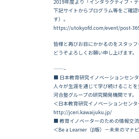
2019年度より「インタラクティブ
下記サイトからプログラム等をご確認
す）。
https://utokyofd.com/event/p
皆様と再びお目にかかるのをスタッフ
どうぞよろしくお願い申し上げます。
——–
■ 日本教育研究イノベーションセンター
人々が生涯を通じて学び続けることを
河合塾グループの研究開発機関です。
＜日本教育研究イノベーションセンター
http://jceri.kawaijuku.jp/
■ 教育イノベーターのための情報交
＜Be a Learner（β版）－未来のマ