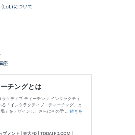
s (LoL)について
ー
講座