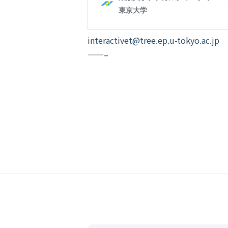
interactivet@tree.ep.u-tokyo.ac.jp
——–