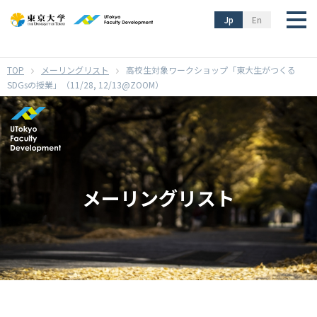
}
Jp
En
メーリングリスト
高校生対象ワークショップ「東大生がつくる
SDGsの授業」（11/28, 12/13@ZOOM）
メーリングリスト