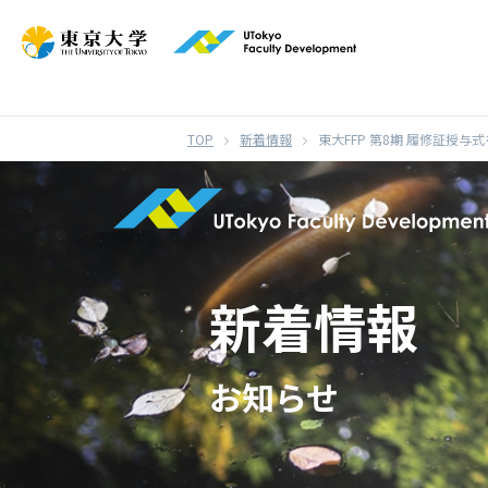
}
新着情報
東大FFP 第8期 履修証授与
新着情報
お知らせ