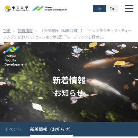
}
Jp
En
新着情報
【開催報告（動画公開）】「インタラクティブ・ティー
チング」Bigリアルセッション第2回「ルーブリックを極める」
新着情報
お知らせ
イベント
新着情報（お知らせ）