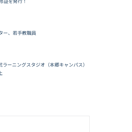
修証を発行！
ター、若手教職員
 福武ラーニングスタジオ（本郷キャンパス）
上
。