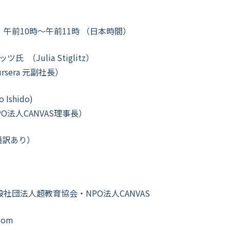
 午前10時～午前11時 （日本時間）
Julia Stiglitz）
sera 元副社長）
shido)
法人CANVAS理事長）
通訳あり）
社団法人超教育協会・NPO法人CANVAS
oom