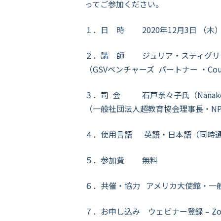
ってご参加ください。
１．日 時 2020年12月3日 （木）
２．講 師 ジュリア・スティグリッツ氏 （
（GSVベンチャーズ パートナー ・Cour
３．司 会 石戸奈々子氏（Nanako I
（一般社団法人超教育協会理事長・NPO
４．使用言語 英語・日本語（同時
５．参加費 無料
６．共催・協力 アメリカ大使館・一般
７．お申し込み
ウェビナー登録 – Z