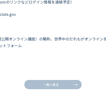
oomのリンクなどログイン情報を連絡予定）
tate.gov
ourses（大規模公開オンライン講座）の略称。世界中のだれもがオン
ットフォーム
一覧へ戻る