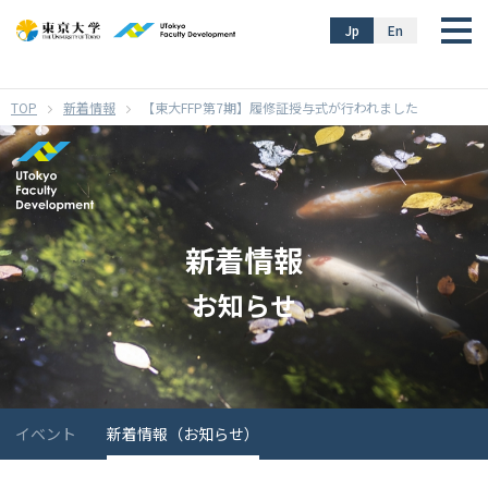
}
Jp
En
新着情報
【東大FFP第7期】履修証授与式が行われました
新着情報
お知らせ
イベント
新着情報（お知らせ）