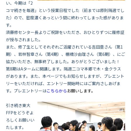
い、今期は「2
コマ続きを毎週」という授業日程でした（前までは原則隔週でし
た）ので、密度濃くあっという間に終わってしまった感がありま
す。
須藤修センター長よりご祝辞をいただき、おひとりずつに履修証
が授与されました。
また、修了生としてそれぞれご活躍されている吉田塁さん（第1
期）、若林智章さん（第4期）、棚橋沙由理さん（第6期）、にご
協力いただき、無事終了しました。ありがとうございました！
第8期はAタームに開講します。隔週二コマ本郷で木・金クラス
があります。また、本ページでもお知らせしますが、プレエント
リーをいただければ、エントリー開始時にはご案内さしあげま
す。プレエントリーは
こちらから
お願いします。
引き続き東大
FFPをどうぞよ
ろしくお願いい
たします。