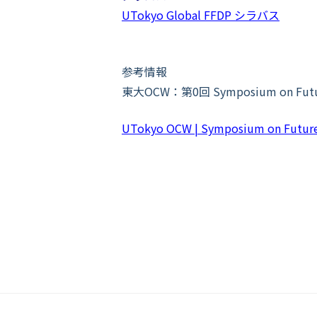
UTokyo Global FFDP シラバス
参考情報
東大OCW：第0回 Symposium on Future 
UTokyo OCW | Symposium on Fut