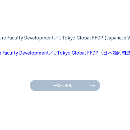
Faculty Development／UTokyo Global FFDP (Japanese V
ure Faculty Development／UTokyo Global FFDP（日本語同
一覧へ戻る