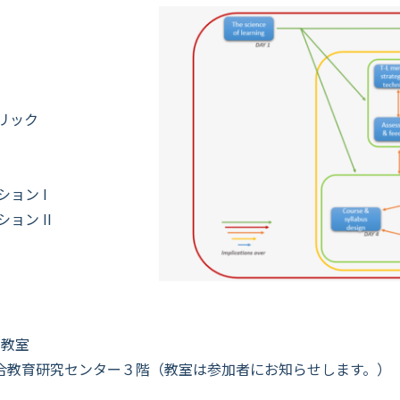
ブリック
ション I
ョン II
7教室
 大学総合教育研究センター３階（教室は参加者にお知らせします。）