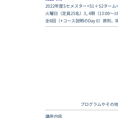
2022年度Sセメスター<S1＋S2ターム
火曜日（定員25名）3, 4限（13:00～16
全8回（+コース説明のDay 0）原則、
・他機関からのオ
プログラムやその
講座内容