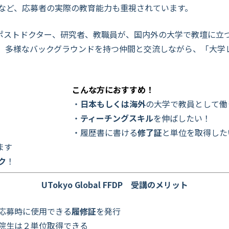
など、応募者の実際の教育能力も重視されています。
、大学院生、ポストドクター、研究者、教職員が、国内外の大学で教壇
。多様なバックグラウンドを持つ仲間と交流しながら、「大学
こんな方におすすめ！
・
日本もしくは海外
の大学で教員として働
・
ティーチングスキル
を伸ばしたい！
・履歴書に書ける
修了証
と単位を取得した
ます
ク
！
UTokyo Global FFDP 受講のメリット
時
に使用できる
履修証
を発行
位取得できる