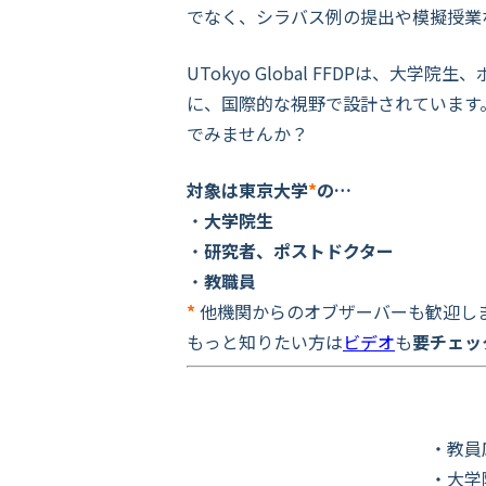
でなく、シラバス例の提出や模擬授業
UTokyo Global FFDPは
に、国際的な視野で設計されています
でみませんか？
対象は東京大学
*
の…
・
大学院生
・
研究者、ポストドクター
・
教職員
*
他機関からのオブザーバーも歓迎し
もっと知りたい方は
ビデオ
も
要チェッ
・教員応募
・大学院生は２単