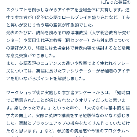
に貼った英語の
スクリプトを例示しながらアイデアを会場全体に共有します。途
中で参加者が自発的に英語でロールプレイを盛り込むなど、工夫
と笑いが交じり合う場の空気が印象的でした。
発表のたびに、講師を務める中原淳准教授（大学総合教育研究セ
ンター）や栗田佳代子准教授（同センター）から対応策について
の講評が入り、終盤には会場全体で発表内容を検討するなど活発
な意見交換ができました。
また、英語表現のニュアンスの違いや教室でよく使われるフレー
ズについては、英語に長けたファシリテーターが参加者のアイデ
アを用いながらポイントを解説しました。
ワークショップ後に実施した参加者アンケートからは、「短時間
でご用意されたことが信じられないクオリティだったと思いま
す。楽しかったです。」といった声や、「大切なのは基本的な語
学力の向上と、実際に英語で講義をする経験値なのかなと感じま
した。実践とブラッシュアップの機会をたくさん作っていただけ
たらと思います。」など、参加者の満足感や今後のプログラムへ