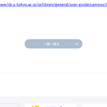
ww.lib.u-tokyo.ac.jp/ja/library/general/user-guide/campus/l
一覧へ戻る