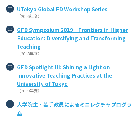
UTokyo Global FD Workshop Series
（2016年度）
GFD Symposium 2019ーFrontiers in Higher
Education: Diversifying and Transforming
Teaching
（2018年度）
GFD Spotlight III: Shining a Light on
Innovative Teaching Practices at the
University of Tokyo
（2019年度）
大学院生・若手教員によるミニレクチャプログラ
ム